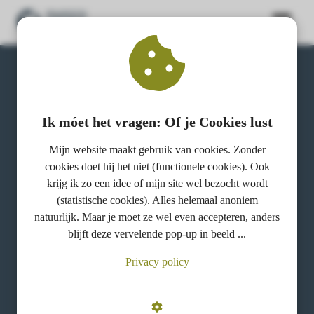
ngen
 policy
Osteopathie voor
Ik móet het vragen: Of je Cookies lust
paarden
Mijn website maakt gebruik van cookies. Zonder
oneel
cookies doet hij het niet (functionele cookies). Ook
krijg ik zo een idee of mijn site wel bezocht wordt
Vaak gestelde vragen (en antwoorden)
onele
(statistische cookies). Alles helemaal anoniem
s zijn
natuurlijk. Maar je moet ze wel even accepteren, anders
kelijk om
blijft deze vervelende pop-up in beeld ...
bsite te
ken. Ze
Privacy policy
 gebruikt
asisfuncties
der deze